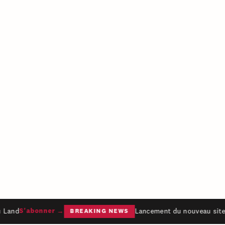
 Land
Lancement du nouveau site 
S'abonner →
BREAKING NEWS