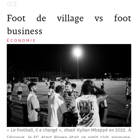
Foot de village vs foot
business
ÉCONOMIE
« Le football, il a changé », disait Kylian Mbappé en 2022. À
l’époque, le FC Atert Bissen était un petit club anonyme,